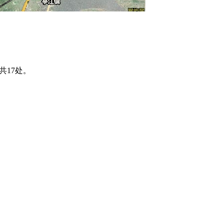
共17处。
福州老建筑百科（fzcuo.com）