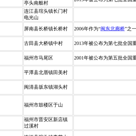
亭头南般村
​连江县琯头镇长门村
电光山
​屏南县长桥镇长桥村
​2006年作为“
闽东北廊桥
”之
​古田县大桥镇中村
​2013年被公布为第七批全
​福州市马尾区
​2001年被公布为第五批全
​平潭县北厝镇田美村
​闽清县坂东镇湖头村
​福州市鼓楼区于山
​福州市晋安区新店镇
过溪村