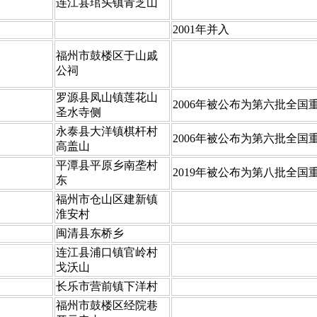
​连江县琯头镇青芝山
​2001年并入
​福州市鼓楼区于山戚
公祠
​罗源县凤山镇莲花山
​​2006年被公布为第六批全
圣水寺侧
​永泰县大洋镇棋杆村
​2006年被公布为第六批全
高盖山
​平潭县平原乡南垄村
​2019年被公布为第八批全
东
​福州市仓山区建新镇
淮安村
​闽清县东桥乡
​连江县浦口镇官岭村
戈沃山
​长乐市营前镇下洋村
​福州市鼓楼区经院巷