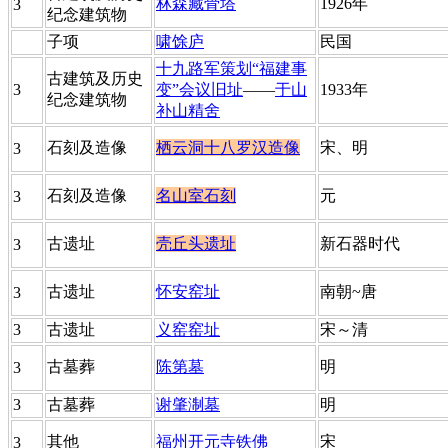
林森藏骨塔
​1926年
​3
纪念建筑物
​子项
啸馀庐
​民国
十九路军策划“福建事
​古建筑及历史
3
变”会议旧址
——
于山
​1933年
纪念建筑物
补山精舍
​石刻及造像
栖云洞十八罗汉造像
​宋、明
​3
​石刻及造像
名山室石刻
​元
​3
​古遗址
壳丘头遗址
​新石器时代
​3
​古遗址
怀安窑址
​南朝~唐
3
3
​古遗址
义窑窑址
​宋～清
​古墓葬
​陈第墓
​明
3
​3
​古墓葬
​谢肇淛墓
福州老建筑
​明
​其他
​福州开元寺铁佛
​宋
​3