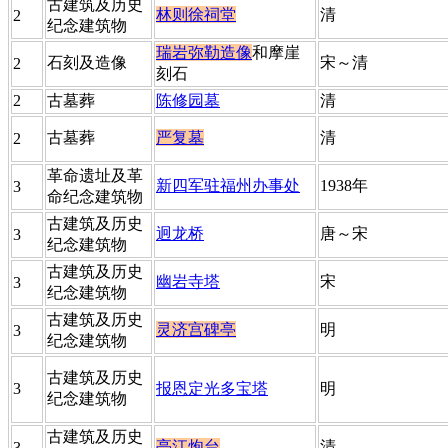
​古建筑及历史
林则徐祠堂
​清
​2
纪念建筑物
瑞岩弥勒造像
和摩崖
​石刻及造像
​宋～清
​2
刻石
​2
​古墓葬
陈修园墓
​清
​古墓葬
严复墓
​清
​2
​革命遗址及革
新四军驻福州办事处
​1938年
​3
命纪念建筑物
​古建筑及历史
迥龙桥
​唐～宋
​3
纪念建筑物
​古建筑及历史
幽岩寺塔
FZCUO
​宋
​3
纪念建筑物
​古建筑及历史
灵济宫碑亭
​明
​3
纪念建筑物
​古建筑及历史
3
报恩定光多宝塔
​明
纪念建筑物
​古建筑及历史
亭江炮台
​清
​3