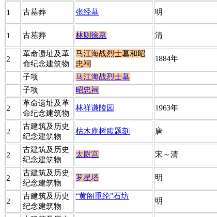
​古墓葬
张经墓
​明
​1
​古墓葬
林则徐墓
​清
​1
​革命遗址及革
马江海战烈士墓和昭
​1884年
​2
命纪念建筑物
忠祠
​子项
马江海战烈士墓
​子项
昭忠祠
​革命遗址及革
林祥谦陵园
​1963年
​2
命纪念建筑物
​古建筑及历史
枯木庵树腹题刻
​唐
​2
纪念建筑物
​古建筑及历史
太尉宫
​宋～清
​2
纪念建筑物
​古建筑及历史
罗星塔
​明
​2
纪念建筑物
​古建筑及历史
​“黄阁重纶”石坊
福州
​明
​2
纪念建筑物
厝