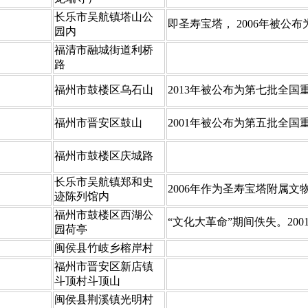
​长乐市吴航镇塔山公
​即圣寿宝塔， 2006年被
园内
​福清市融城街道利桥
路
​福州市鼓楼区乌石山
​2013年被公布为第七批全
​福州市晋安区鼓山
​2001年被公布为第五批全
​福州市鼓楼区庆城路
​长乐市吴航镇郑和史
​2006年作为圣寿宝塔附属
迹陈列馆内
福州市鼓楼区西湖公
“文化大革命”期间佚失。200
园荷亭
​闽侯县竹岐乡榕岸村
​福州市晋安区新店镇
斗顶村斗顶山
​闽侯县荆溪镇光明村