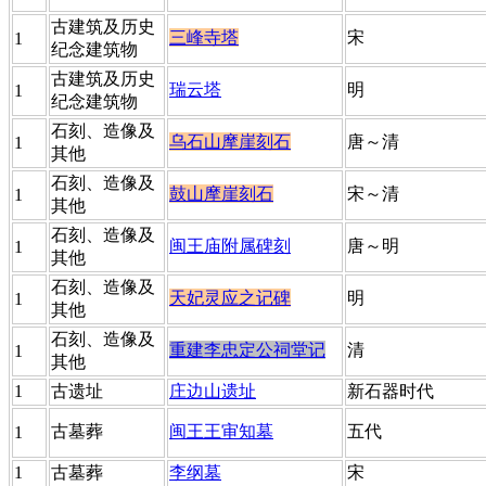
​古建筑及历史
三峰寺塔
福老建州筑
​宋
​1
纪念建筑物
​古建筑及历史
瑞云塔
​明
​1
纪念建筑物
​石刻、造像及
乌石山摩崖刻石
​唐～清
​1
其他
​石刻、造像及
鼓山摩崖刻石
宋～清
​1
其他
​石刻、造像及
闽王庙附属碑刻
​唐～明
​1
其他
​石刻、造像及
天妃灵应之记碑
​明
​1
其他
石刻、造像及
重建李忠定公祠堂记
清
​1
其他
​1
​古遗址
​庄边山遗址
​新石器时代
​古墓葬
闽王王审知墓
​五代
​1
​1
​古墓葬
李纲墓
​宋