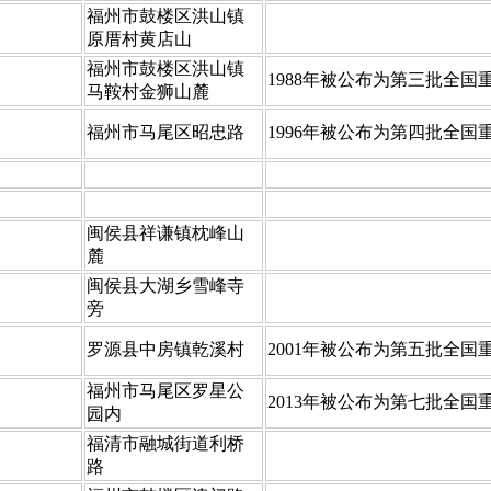
​福州市鼓楼区洪山镇
原厝村黄店山
​福州市鼓楼区洪山镇
​1988年被公布为第三批全
马鞍村金狮山麓
​福州市马尾区昭忠路
​1996年被公布为第四批全
​闽侯县祥谦镇枕峰山
麓
​闽侯县大湖乡雪峰寺
旁
​罗源县中房镇乾溪村
​2001年被公布为第五批全
​福州市马尾区罗星公
​2013年被公布为第七批全
园内
​福清市融城街道利桥
路