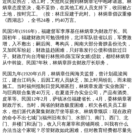
近民众所占，动工时，大批民众拥到林炳章宅中咆哮请愿。林
炳章态度坚决，毫不妥协，在其他工程人员支持下，收回被占
土地，按时完工。（按：林庄应建于此时。）林炳章倡议重修
《西湖志》，全书24卷，约40万言。
民国5年(1916年)，福建督军李厚基任林炳章为财政厅长。民
国初年，福建财政尚可勉强维持，北洋军队驻省以后，军费激
增，入不敷出；嗣后闽、粤构兵，闽南大部分膏腴县份沦失，
又加民军纷起．财政益趋困难，只好靠发行公债和借款过日
子。财政厅向台湾银行林熊祥(陈宝琛女婿)贷款，都经林炳章
从中斡旋。民国7年秋，林炳章辞去财政厅长职务 。
民国九年(1920年)5月，林炳章任闽海关监督，曾计划疏浚闽
江，建台江码头，后因工程人员缺乏，加上时局纷乱，而未能
施工。当时福州抵制日货风潮甚烈，林炳章发愿“实业救国”，
与巨商联合集资40万元，在夏道开办实业公司，产品有酒类、
皮革等。民国12年2月，萨镇冰任福建省长，4月，委林炳章署
财政厅长。当时，闽省的财政极度困难，积欠各机关员工薪
水，他们派代表聚集财政厅坐等薪水。林炳章慨叹：现在政府
的命令不出七城门(福州旧有东门、水部门、南门、西门、北
门、井楼门和汤门)，收入只有屠宰和房铺两税，叫我有什么
办法当这个家呢？尽管财政如此困难，但对教育经费都尽量先