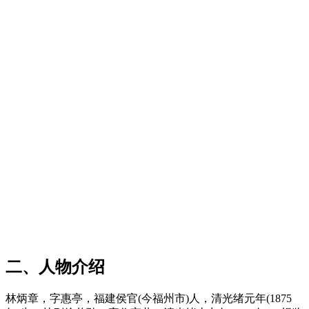
福州厝
FZCUO.COM
二、人物介绍
林炳章，字惠亭，福建侯官(今福州市)人，清光绪元年(1875