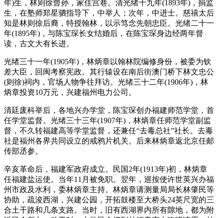
年)生，林则徐曾孙，家住宫巷。清光绪十九年(1893年)，捐监
生，在塾师郑星驷指导下，中举人；次年，中进士。慈禧太后
知是林则徐后裔，特授翰林，以示笃念先朝忠臣。光绪二十一
年(1895年)，与陈宝琛长女结婚后，在陈宝琛身边经两年督
读，古文大有长进。
光绪三十一年(1905年)，林炳章以翰林院编修身份，被委为钦
差大臣，回闽考察宪政。其行辕设在南后街澳门桥下林文忠公
(则徐)祠内，官场人物争往拜访。光绪三十二年(1906年)，林
炳章投资10万元，兴建福州电力公司。
清廷废科举后，各地兴办学堂，陈宝琛创办福建师范学堂，首
任学堂监督。光绪三十三年(1907年)，林炳章任师范学堂副监
督，不久转福建高等学堂监督，还兼任“去毒总社”社长。去毒
社是福州各界共同设立的戒鸦片机关。后来林炳章返北京任邮
传部丞参。
辛亥革命后，福建军政府成立。民国2年(1913年)初，林炳章
任福建盐运使。当年11月被免职。翌年，巡按使许世英兴办福
州市政及水利，委林炳章主持。林炳章请测量局局长林肇民等
协助，疏浚西湖，兴建公园，开拓鼓楼至大桥头24英尺宽的三
合土干路和几条支路。当时，旧有西湖界内所有隙地，都为附