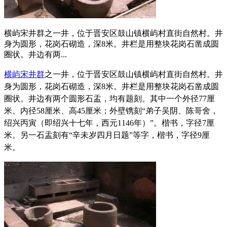
横屿宋井群之一井，位于晋安区鼓山镇横屿村直街自然村。井
身为圆形，花岗石砌造，深8米。井栏是用整块花岗石凿成圆
圈状。井边有两...
横屿宋井群
之一井，位于晋安区鼓山镇横屿村
直街自然村。
井
身为圆形，花岗石砌造，深8米。井栏是用整块花岗石凿成圆
圈状。井边有两个圆形石盂，均有题刻。其中一个外径77厘
米、内径58厘米、高45厘米；外壁镌刻“弟子吴阴、陈哥舍，
绍兴
丙寅（即
绍兴
十七年，西元1146年）”。楷书，字径7厘
米。另一石盂刻有“辛未岁四月日题”等字，楷书，字径9厘
米。