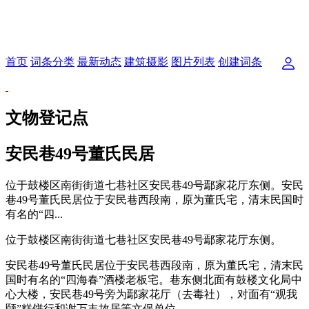
首页
词条分类
最新动态
建筑摄影
图片列表
创建词条
文物登记点
安民巷49号董氏民居
位于鼓楼区南街街道七巷社区安民巷49号鄢家花厅东侧。安民
巷49号董氏民居位于安民巷西段南，原为董氏宅，清末民国时
有名的“四...
位于鼓楼区南街街道七巷社区安民巷49号鄢家花厅东侧。
安民巷49号董氏民居位于安民巷西段南，原为董氏宅，清末民
国时有名的“四海春”酒楼老板宅。巷东侧北面有鼓楼文化局中
心大楼，安民巷49号旁为鄢家花厅（去毒社），对面有“观我
颐”糕饼行和谢万丰故居等文保单位。