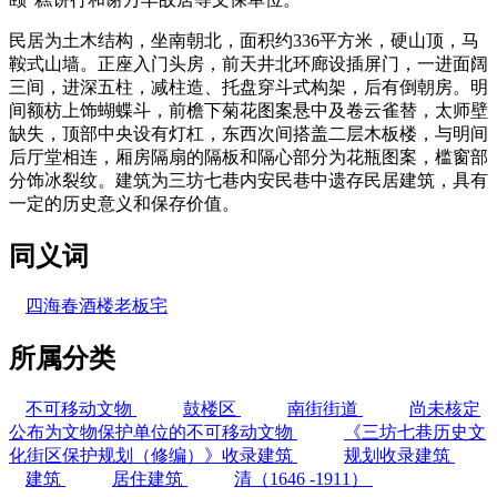
民居为土木结构，坐南朝北，面积约336平方米，硬山顶，马
鞍式山墙。正座入门头房，前天井北环廊设插屏门，一进面阔
三间，进深五柱，减柱造、托盘穿斗式构架，后有倒朝房。明
间额枋上饰蝴蝶斗，前檐下菊花图案悬中及卷云雀替，太师壁
缺失，顶部中央设有灯杠，东西次间搭盖二层木板楼，与明间
后厅堂相连，厢房隔扇的隔板和隔心部分为花瓶图案，槛窗部
分饰冰裂纹。建筑为三坊七巷内安民巷中遗存民居建筑，具有
一定的历史意义和保存价值。
同义词
四海春酒楼老板宅
所属分类
不可移动文物
鼓楼区
南街街道
尚未核定
公布为文物保护单位的不可移动文物
《三坊七巷历史文
化街区保护规划（修编）》收录建筑
规划收录建筑
建筑
居住建筑
清（1646 -1911）