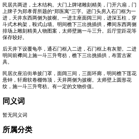
民居共两进，土木结构。大门上牌堵雕刻精美，门开六扇，门
上牌子为郑孝胥所题的“郑医寓”三字。进门头房入石门框为一
进，天井东西两侧为披榭。一进主座面阔三间，进深五柱，穿
斗式木构架，鞍式山墙。明间檐下三出挑插拱，襻间东西两侧
排场上雕刻精美人物图案，太师壁施一斗三升。后厅堂距花等
保存较好。
后天井下设覆龟亭，通石门框入二进，石门框上有灰塑。二进
明间前襻间上施一斗三升弯枋，檐下三出挑插拱，布置古家
具。
民居次座沿街单披门罩，面阔三间，三面环廊，明间檐下莲花
悬钟，轩廊软卷棚饰顶，天井两侧为披榭。太师壁上圆形花
纹，施一斗三升弯枋。有一定的文物价值。
福老建州筑
同义词
暂无同义词
所属分类