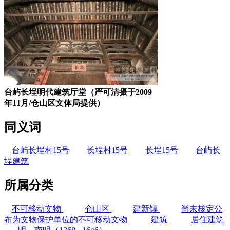
台屿长埕明代建筑厅堂（严可清摄于2009
年11月/仓山区文体局提供）
同义词
台屿长埕村15号
长埕村15号
长埕15号
台屿长
埕建筑
所属分类
不可移动文物
仓山区
建新镇
尚未核定公
布为文物保护单位的不可移动文物
建筑
居住建筑