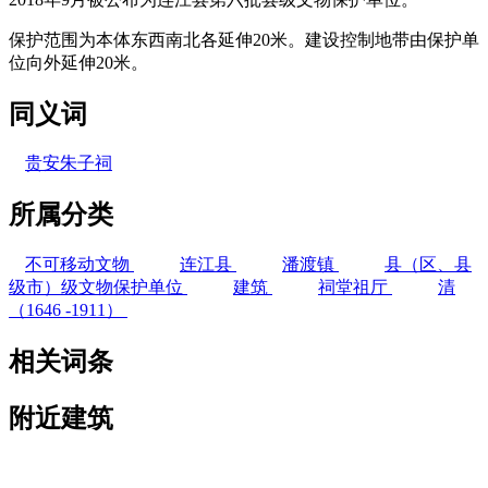
保护范围为本体东西南北各延伸20米。建设控制地带由保护单
位向外延伸20米。
林轶南
同义词
贵安朱子祠
所属分类
不可移动文物
连江县
潘渡镇
县（区、县
级市）级文物保护单位
建筑
祠堂祖厅
清
（1646 -1911）
相关词条
附近建筑