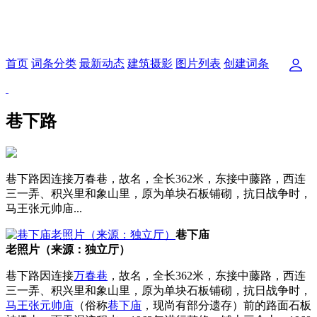
首页
词条分类
最新动态
建筑摄影
图片列表
创建词条
巷下路
巷下路因连接万春巷，故名，全长362米，东接中藤路，西连
三一弄、积兴里和象山里，原为单块石板铺砌，抗日战争时，
马王张元帅庙...
巷下庙
老照片（来源：独立厅）
巷下路因连接
万春巷
，故名，全长362米，东接中藤路，西连
三一弄、积兴里和象山里，原为单块石板铺砌，抗日战争时，
马王张元帅庙
（俗称
巷下庙
，现尚有部分遗存）前的路面石板