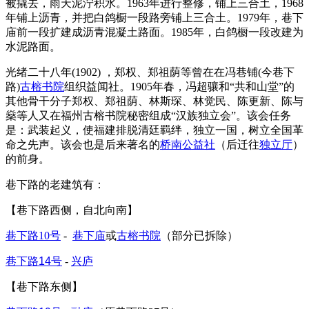
被撬去，雨天泥泞积水。1963年进行整修，铺上三合土，1968
年铺上沥青，并把白鸽橱一段路旁铺上三合土。1979年，巷下
庙前一段扩建成沥青混凝土路面。1985年，白鸽橱一段改建为
水泥路面。
FZCUO.COM
光绪二十八年(1902) ，郑权、郑祖荫等曾在在冯巷铺(今巷下
路)
古榕书院
组织益闻社。1905年春，冯超骧和“共和山堂”的
其他骨干分子郑权、郑祖荫、林斯琛、林觉民、陈更新、陈与
燊等人又在福州古榕书院秘密组成“汉族独立会”。该会任务
是：武装起义，使福建排脱清廷羁绊，独立一国，树立全国革
命之先声。该会也是后来著名的
桥南公益社
（后迁往
独立厅
）
的前身。
巷下路的老建筑有：
【巷下路西侧，自北向南】
巷下路10号
-
巷下庙
或
古榕书院
（部分已拆除）
巷下路14号
-
兴庐
【巷下路东侧】