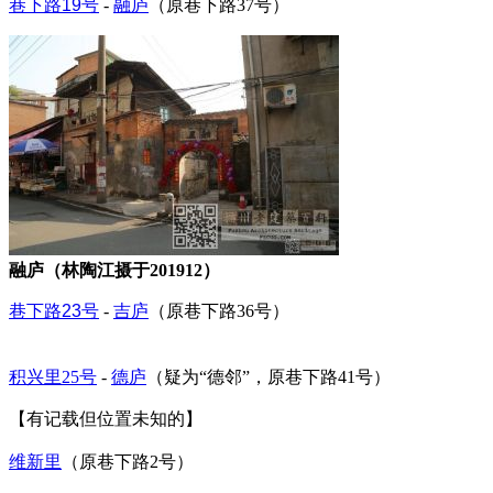
巷下路19号
-
融庐
（原巷下路37号）
融庐（林陶江摄于201912）
巷下路23号
-
吉庐
（原巷下路36号）
来源：福州老建筑百科
（fzcuo.com）
积兴里25号
-
德庐
（疑为“德邻”，原巷下路41号）
【有记载但位置未知的】
维新里
（原巷下路2号）