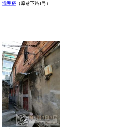
澹明庐
（原巷下路1号）
福老建州筑