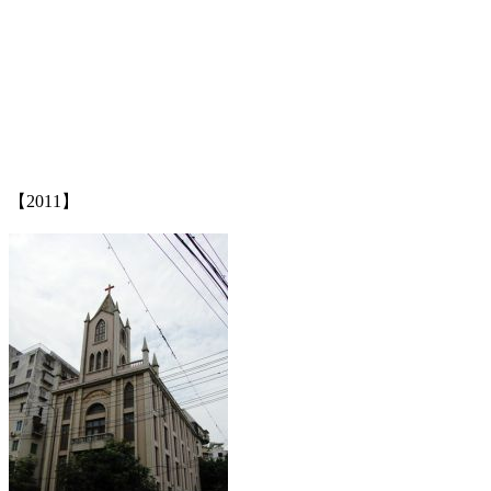
【2011】