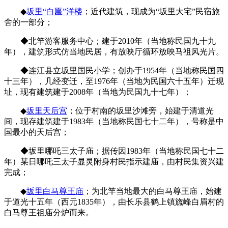
◆
坂里“白匾”洋楼
；近代建筑，现成为“坂里大宅”民宿旅
舍的一部分；
◆北竿游客服务中心；建于2010年（当地称民国九十九
年），建筑形式仿当地民居，有放映厅循环放映马祖风光片。
◆连江县立坂里国民小学；创办于1954年（当地称民国四
十三年），几经变迁，至1976年（当地为民国六十五年）迁现
址，现有建筑建于2008年（当地为民国九十七年）；
◆
坂里天后宫
；位于村南的坂里沙滩旁，始建于清道光
间，现存建筑建于1983年（当地称民国七十二年），号称是中
国最小的天后宫；
◆坂里哪吒三太子庙；据传因1983年（当地称民国七十二
年）某日哪吒三太子显灵附身村民指示建庙，由村民集资兴建
完成；
福州老建筑百科（fzcuo.com）
◆
坂里白马尊王庙
；为北竿当地最大的白马尊王庙，始建
于道光十五年（西元1835年），由长乐县鹤上镇旒峰白眉村的
白马尊王祖庙分炉而来。