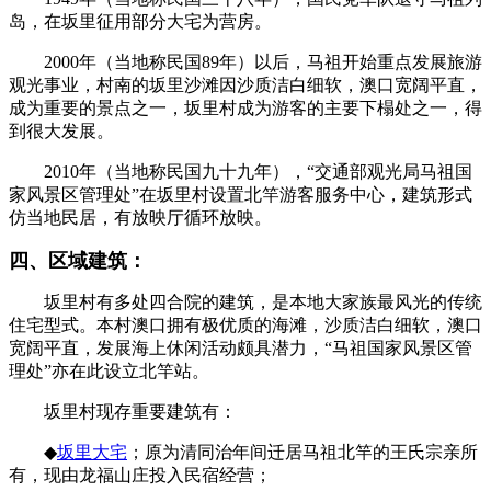
岛，在坂里征用部分大宅为营房。
2000年（当地称民国89年）以后，马祖开始重点发展旅游
观光事业，村南的坂里沙滩因沙质洁白细软，澳口宽阔平直，
成为重要的景点之一，坂里村成为游客的主要下榻处之一，得
到很大发展。
福老建州筑
2010年（当地称民国九十九年），“交通部观光局马祖国
家风景区管理处”在坂里村设置北竿游客服务中心，建筑形式
仿当地民居，有放映厅循环放映。
四、区域建筑：
坂里村有多处四合院的建筑，是本地大家族最风光的传统
住宅型式。本村澳口拥有极优质的海滩，沙质洁白细软，澳口
宽阔平直，发展海上休闲活动颇具潜力，“马祖国家风景区管
理处”亦在此设立北竿站。
坂里村现存重要建筑有：
FZCUO.COM
◆
坂里大宅
；原为清同治年间迁居马祖北竿的王氏宗亲所
有，现由龙福山庄投入民宿经营；