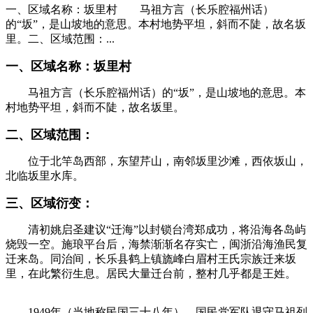
一、区域名称：坂里村 马祖方言（长乐腔福州话）
的“坂”，是山坡地的意思。本村地势平坦，斜而不陡，故名坂
里。二、区域范围：...
一、区域名称：坂里村
马祖方言（长乐腔福州话）的“坂”，是山坡地的意思。本
村地势平坦，斜而不陡，故名坂里。
二、区域范围：
位于北竿岛西部，东望芹山，南邻坂里沙滩，西依坂山，
北临坂里水库。
福州老建筑
三、区域衍变：
清初姚启圣建议“迁海”以封锁台湾郑成功，将沿海各岛屿
烧毁一空。施琅平台后，海禁渐渐名存实亡，闽浙沿海渔民复
迁来岛。同治间，长乐县鹤上镇旒峰白眉村王氏宗族迁来坂
里，在此繁衍生息。居民大量迁台前，整村几乎都是王姓。
FZCUO
1949年（当地称民国三十八年），国民党军队退守马祖列