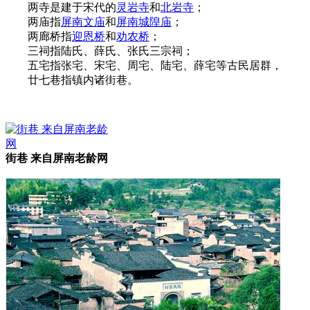
两寺是建于宋代的
灵岩寺
和
北岩寺
；
两庙指
屏南文庙
和
屏南城隍庙
；
福州厝
两廊桥指
迎恩桥
和
劝农桥
；
三祠指陆氏、薛氏、张氏三宗祠；
五宅指张宅、宋宅、周宅、陆宅、薛宅等古民居群，
廿七巷指镇内诸街巷。
街巷 来自屏南老龄网