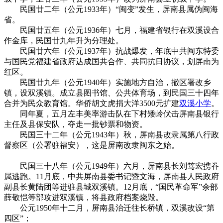
民国廿二年（公元1933年）“闽变”发生，屏南县属伪闽海
省。
民国廿五年（公元1936年）七月，福建省银行在双溪设合
作金库，民国廿九年升为分理处。
民国廿六年（公元1937年）抗战爆发，年底中共闽东特委
与国民党福建省政府达成国共合作、共同抗日协议，划屏南为
红区。
民国廿九年（公元1940年）实施地方自治，撤区署改乡
镇，设双溪镇。成立县图书馆、公共体育场，到民国三十四年
合并为民众教育馆。华侨胡文虎捐大洋3500元扩建
双溪小学
。
同年夏，五月左丰美率游击队在下村矮岭伏击屏南县银行
主任及县保安队，夺走一批钞票和物资。
民国三十二年（公元1943年）秋，屏南县改隶属第八行政
督察区（公署驻福安），这是屏南改隶闽东之始。
福州老建
筑百科（fzcuo.com）
民国三十八年（公元1949年）六月，屏南县长刘笃宏携眷
属逃跑。11月底，中共屏南县委书记暨文海，屏南县人民政府
副县长黄陆团等进驻县城双溪镇。12月底，“国民革命军”余部
薛敬恺等部攻进双溪镇，将县政府档案烧毁。
公元1950年十二月，屏南县治迁往长桥镇，双溪改设“第
四区”；