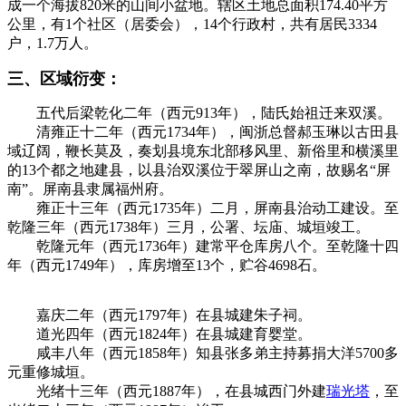
成一个海拔820米的山间小盆地。辖区土地总面积174.40平方
公里，有1个社区（居委会），14个行政村，共有居民3334
户，1.7万人。
三、区域衍变：
五代后梁乾化二年（西元913年），陆氏始祖迁来双溪。
清雍正十二年（西元1734年），闽浙总督郝玉琳以古田县
域辽阔，鞭长莫及，奏划县境东北部移风里、新俗里和横溪里
的13个都之地建县，以县治双溪位于翠屏山之南，故赐名“屏
南”。屏南县隶属福州府。
福州厝
雍正十三年（西元1735年）二月，屏南县治动工建设。至
乾隆三年（西元1738年）三月，公署、坛庙、城垣竣工。
乾隆元年（西元1736年）建常平仓库房八个。至乾隆十四
年（西元1749年），库房增至13个，贮谷4698石。
嘉庆二年（西元1797年）在县城建朱子祠。
道光四年（西元1824年）在县城建育婴堂。
咸丰八年（西元1858年）知县张多弟主持募捐大洋5700多
元重修城垣。
光绪十三年（西元1887年），在县城西门外建
瑞光塔
，至