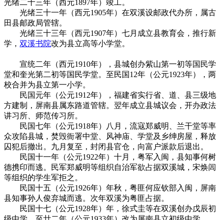
光绪二十三年（西元1897年）竣工。
光绪三十一年（西元1905年）在双溪设邮政代办所，属古
田县邮政局管辖。
光绪三十三年（西元1907年）七月成立县教育会，推行新
学，
双溪书院
改为县立高等小学堂。
来源：福州老建筑百科
（fzcuo.com）
宣统二年（西元1910年），县城创办紫山第一初等国民学
堂和奎光第二初等国民学堂。至民国12年（公元1923年），两
校合并为县立第一小学。
民国元年（公元1912年），福建省实行省、道、县三级地
方建制，屏南县属东路道管辖。翌年成立县城议会，开办政法
讲习所、师范传习所。
民国七年（公元1918年）八月，流寇郑威明、兰干堂等率
众攻陷县城，焚毁衙署中堂、风神庙、学堂及乡绅房屋，释放
囚犯后撤出。九月复至，封闭县官仓，向富户派款后退出。
民国十一年（公元1922年）十月，粤军入闽，县知事何树
德携印而逃。民军郑威明等组织自治军欲占据双溪城，宋焕闾
等组织的学生军拒之。
民国十五（公元1926年）年秋，粤匪何应钦部入闽，屏南
县知事孙人俊弃城而逃。次年双溪为粤匪占据。
民国十七（公元1928年）年，徐式圭等在双溪创办戊辰初
级中学，至廿二年（公元1933年）改为屏南县立初级中学。