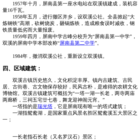
1957年十月，屏南县第一座水电站在双溪镇建成，装机容
量16千瓦。
1958年五月，进行撤区并乡，设双溪公社。全县掀起“大
炼钢铁”高潮，砍树烧炭，砸锅炼铁，造成粮食误时减收，钢
铁质量低劣而大量报废。
FZCUO.COM
1959年四月，屏南中学古峰分校升为“屏南县第一中学”，
双溪的屏南中学本部改称“
屏南县第二中学
”。
来源：福州老
建筑百科（fzcuo.com）
1984年，撤消双溪公社，重新设立双溪镇。
四、区域建筑：
双溪古镇历史悠久，文化积淀丰厚。镇内古建筑、古民
居、古街巷、古文物保存较好，民风古朴，是难得的农耕文化
博物馆。双溪古镇建筑可概括为“一塔一湖一长老，两寺两庙
两廊桥，三祠五宅廿七巷，舞龙迎神闹元宵。”
一塔指的是
瑞光塔
，它是屏南现有唯一的塔式建筑；
一湖指鸳鸯湖，是国家重点风景名胜区鸳鸯溪五大景区之
一；
一长老指石长老（又名罗汉石）景区；