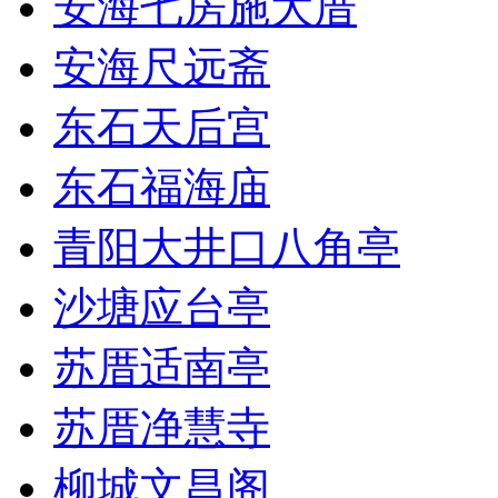
安海七房施大厝
安海尺远斋
东石天后宫
东石福海庙
青阳大井口八角亭
沙塘应台亭
苏厝适南亭
苏厝净慧寺
柳城文昌阁