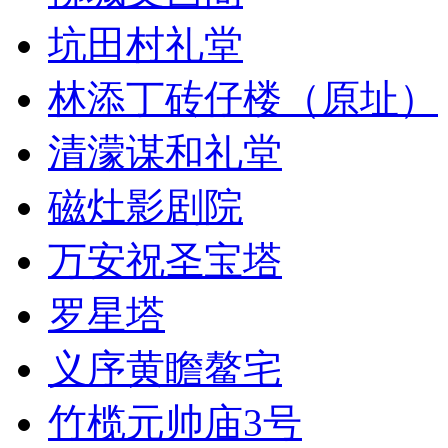
坑田村礼堂
林添丁砖仔楼（原址）
清濛谋和礼堂
磁灶影剧院
万安祝圣宝塔
罗星塔
义序黄瞻鳌宅
竹榄元帅庙3号