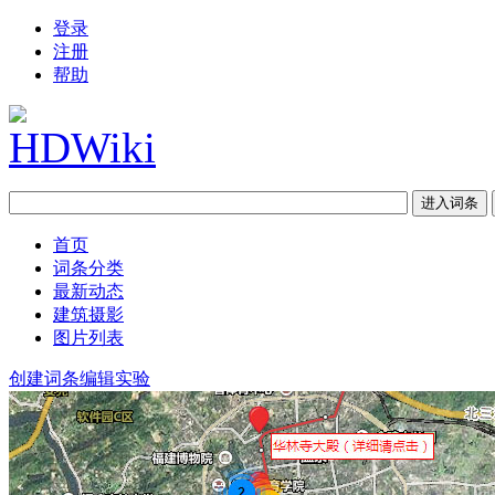
登录
注册
帮助
首页
词条分类
最新动态
建筑摄影
图片列表
创建词条
编辑实验