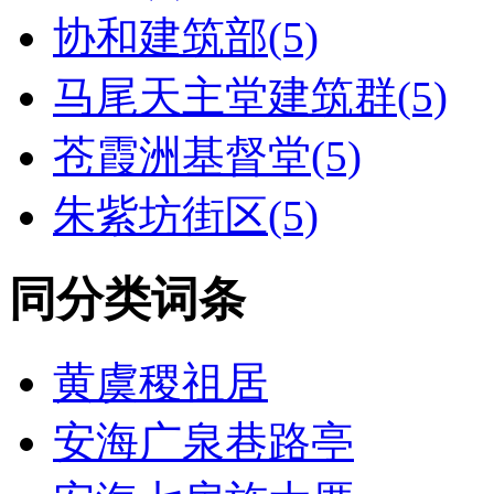
协和建筑部(5)
马尾天主堂建筑群(5)
苍霞洲基督堂(5)
朱紫坊街区(5)
同分类词条
黄虞稷祖居
安海广泉巷路亭