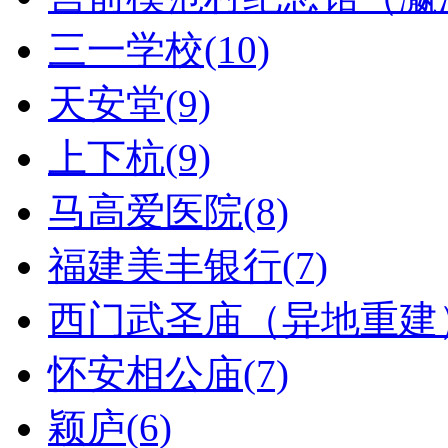
三一学校(10)
天安堂(9)
上下杭(9)
马高爱医院(8)
福建美丰银行(7)
西门武圣庙（异地重建）
怀安相公庙(7)
颖庐(6)