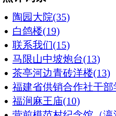
陶园大院(35)
白鸽楼(19)
联系我们(15)
马限山中坡炮台(13)
茶亭河边青砖洋楼(13)
福建省供销合作社干部学
福涧麻王庙(10)
营前模范村纪念馆（瀛洲