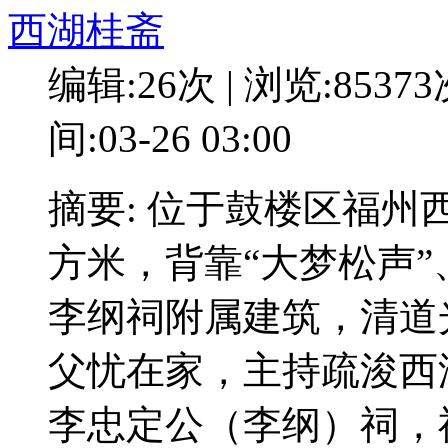
西湖桂斋
编辑:26次 | 浏览:8537
间:03-26 03:00
摘要: 位于鼓楼区福州
方米，背靠“大梦松声”
李纲祠附属建筑，清道光
父忧在家，主持疏浚西
李忠定公（李纲）祠，