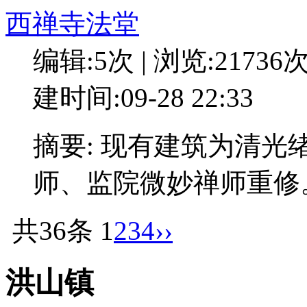
西禅寺法堂
编辑:5次 | 浏览:21736
建时间:09-28 22:33
摘要: 现有建筑为清光
师、监院微妙禅师重修
共36条
1
2
3
4
››
洪山镇