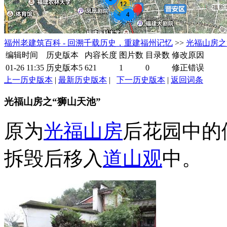
福州老建筑百科 - 回溯千载历史，重建福州记忆
>>
光福山房之
编辑时间
历史版本
内容长度
图片数
目录数
修改原因
01-26 11:35
历史版本5
621
1
0
修正错误
上一历史版本
|
最新历史版本
|
下一历史版本
|
返回词条
光福山房之“狮山天池”
原为
光福山房
后花园中的
拆毁后移入
道山观
中。