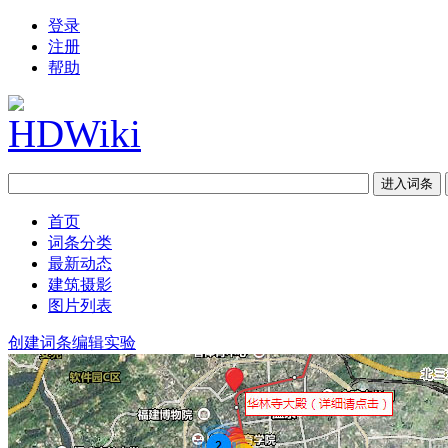
登录
注册
帮助
首页
词条分类
最新动态
建筑摄影
图片列表
创建词条
编辑实验