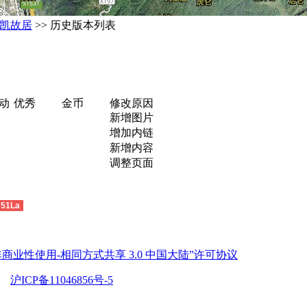
凯故居
>> 历史版本列表
动
优秀
金币
修改原因
新增图片
增加内链
新增内容
调整页面
51La
商业性使用-相同方式共享 3.0 中国大陆”许可协议
沪ICP备11046856号-5