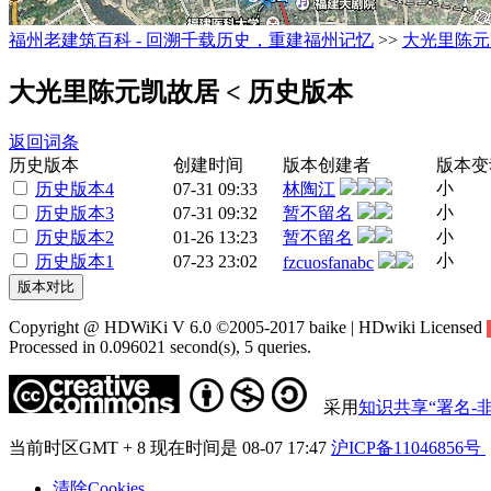
福州老建筑百科 - 回溯千载历史，重建福州记忆
>>
大光里陈元
大光里陈元凯故居
< 历史版本
返回词条
历史版本
创建时间
版本创建者
版本变
小
历史版本4
07-31 09:33
林陶江
小
历史版本3
07-31 09:32
暂不留名
小
历史版本2
01-26 13:23
暂不留名
小
历史版本1
07-23 23:02
fzcuosfanabc
Copyright @ HDWiKi V 6.0 ©2005-2017 baike | HDwiki Licensed
Processed in 0.096021 second(s), 5 queries.
采用
知识共享“署名-非
当前时区GMT + 8 现在时间是 08-07 17:47
沪ICP备11046856号
清除Cookies