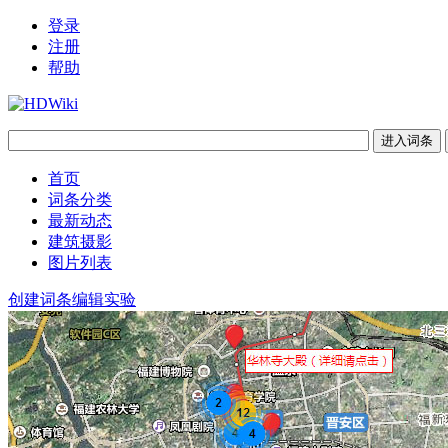
登录
注册
帮助
首页
词条分类
最新动态
建筑摄影
图片列表
创建词条
编辑实验