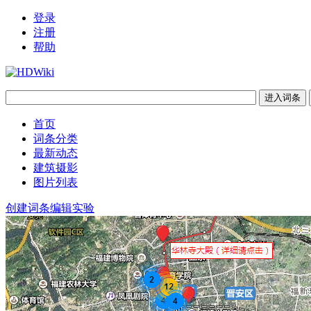
登录
注册
帮助
首页
词条分类
最新动态
建筑摄影
图片列表
创建词条
编辑实验