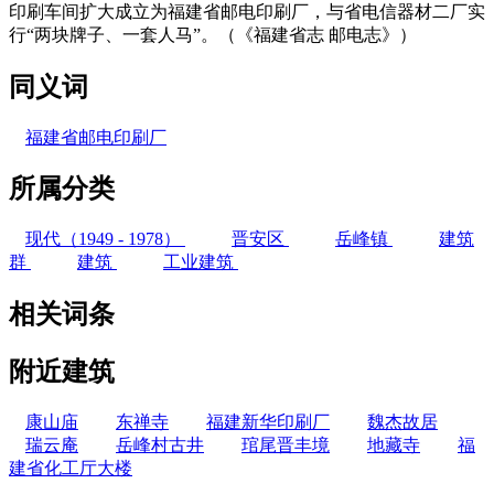
印刷车间扩大成立为福建省邮电印刷厂，与省电信器材二厂实
行“两块牌子、一套人马”。（《福建省志 邮电志》）
同义词
福建省邮电印刷厂
所属分类
现代（1949 - 1978）
晋安区
岳峰镇
建筑
群
建筑
工业建筑
相关词条
附近建筑
康山庙
东禅寺
福建新华印刷厂
魏杰故居
瑞云庵
岳峰村古井
琯尾晋丰境
地藏寺
福
建省化工厅大楼