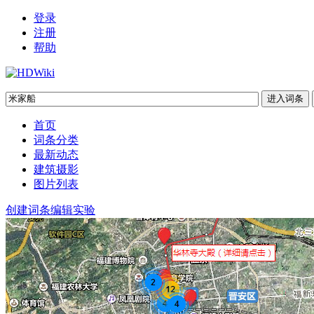
登录
注册
帮助
首页
词条分类
最新动态
建筑摄影
图片列表
创建词条
编辑实验