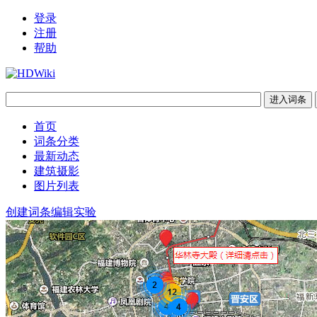
登录
注册
帮助
首页
词条分类
最新动态
建筑摄影
图片列表
创建词条
编辑实验