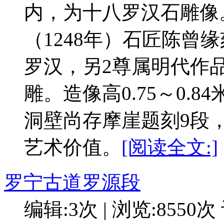
内，为十八罗汉石雕像
（1248年）石匠陈曾
罗汉，另2尊属明代作
雕。造像高0.75～0.
洞壁尚存摩崖题刻9段
艺术价值。
[阅读全文:]
罗宁古道罗源段
编辑:3次 | 浏览:8550次