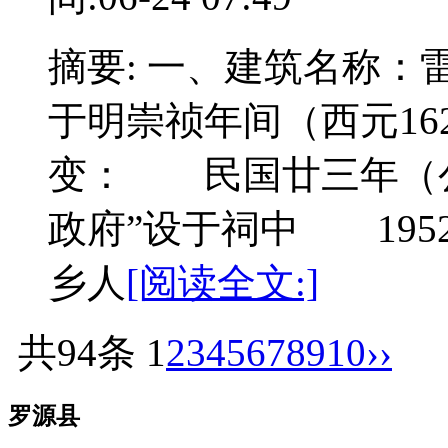
摘要: 一、建筑名称
于明崇祯年间（西元162
变： 民国廿三年（公
政府”设于祠中 195
乡人
[阅读全文:]
共94条
1
2
3
4
5
6
7
8
9
10
››
罗源县