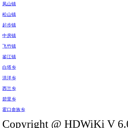
凤山镇
松山镇
起步镇
中房镇
飞竹镇
鉴江镇
白塔乡
洪洋乡
西兰乡
碧里乡
霍口畲族乡
Copyright @ HDWiKi V 6.0