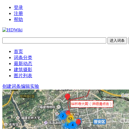
登录
注册
帮助
首页
词条分类
最新动态
建筑摄影
图片列表
创建词条
编辑实验