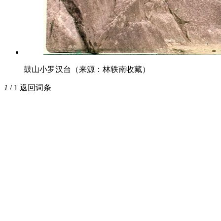
鼓山小罗汉台（来源：林轶南收藏）
1
/ 1
返回词条