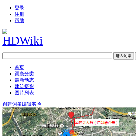
登录
注册
帮助
首页
词条分类
最新动态
建筑摄影
图片列表
创建词条
编辑实验