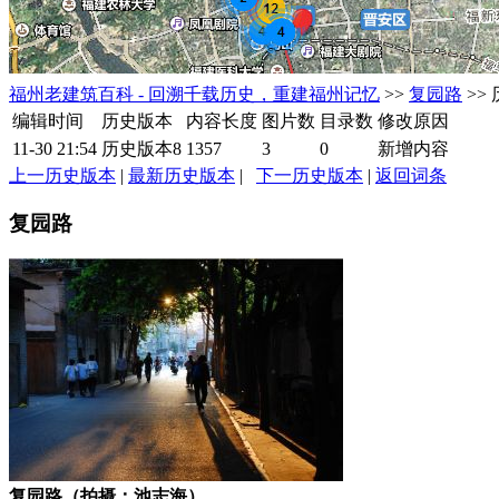
福州老建筑百科 - 回溯千载历史，重建福州记忆
>>
复园路
>>
编辑时间
历史版本
内容长度
图片数
目录数
修改原因
11-30 21:54
历史版本8
1357
3
0
新增内容
上一历史版本
|
最新历史版本
|
下一历史版本
|
返回词条
复园路
复园路（拍摄：池志海）