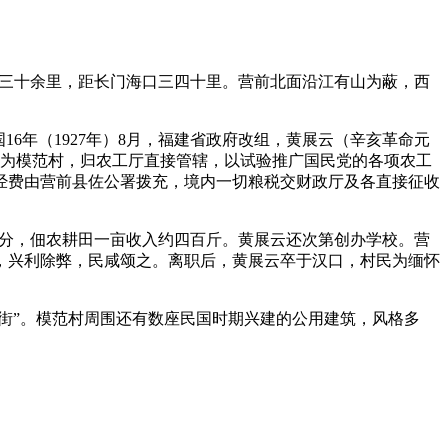
程三十余里，距长门海口三四十里。营前北面沿江有山为蔽，西
6年（1927年）8月，福建省政府改组，黄展云（辛亥革命元
区域为模范村，归农工厅直接管辖，以试验推广国民党的各项农工
经费由营前县佐公署拨充，境内一切粮税交财政厅及各直接征收
半分，佃农耕田一亩收入约四百斤。黄展云还次第创办学校。营
，兴利除弊，民咸颂之。离职后，黄展云卒于汉口，村民为缅怀
街”。模范村周围还有数座民国时期兴建的公用建筑，风格多