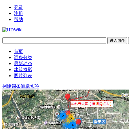
登录
注册
帮助
首页
词条分类
最新动态
建筑摄影
图片列表
创建词条
编辑实验