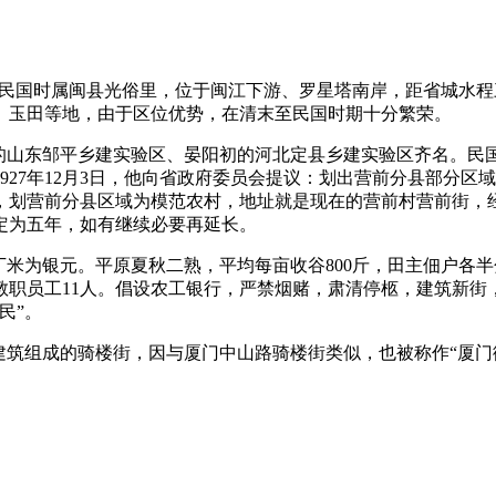
，民国时属闽县光俗里，位于闽江下游、罗星塔南岸，距省城水
、玉田等地，由于区位优势，在清末至民国时期十分繁荣。
山东邹平乡建实验区、晏阳初的河北定县乡建实验区齐名。民国1
927年12月3日，他向省政府委员会提议：划出营前分县部分
，划营前分县区域为模范农村，地址就是现在的营前村营前街，
定为五年，如有继续必要再延长。
丁米为银元。平原夏秋二熟，平均每亩收谷800斤，田主佃户各
教职员工11人。倡设农工银行，严禁烟赌，肃清停柩，建筑新街
民”。
建筑组成的骑楼街，因与厦门中山路骑楼街类似，也被称作“厦门