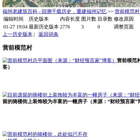
福州老建筑百科 - 回溯千载历史，重建福州记忆
>>
营前模范村
编辑时间
历史版本
内容长度
图片数
目录数
修改原因
01-27 19:04
最新历史版本
2776
3
0
调整页面
上一历史版本
|
返回词条
营前模范村
营前模范
客）
留的骑楼街上装饰较为丰富的一幢房子（来源：“财经预言家”