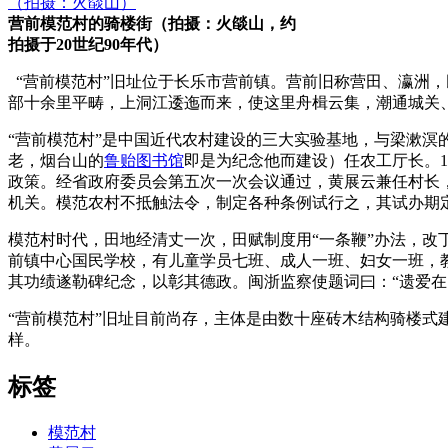
营前模范村的骑楼街（拍摄：火燄山，约
拍摄于20世纪90年代）
“营前模范村”旧址位于长乐市营前镇。营前旧称营田、瀛洲
部十余里平畴，上洞江逶迤而来，使这里舟楫云集，潮通城关
“营前模范村”是中国近代农村建设的三大实验基地，与梁漱溟的
老，烟台山的
鲁贻图书馆
即是为纪念他而建设）任农工厅长。1
政策。经省政府委员会第五次一次会议通过，黄展云兼任村长
机关。模范农村不抵触法令，制定各种条例试行之，其试办期
模范村时代，田地经清丈一次，田赋制度用“一条鞭”办法，改
前镇中心国民学校，有儿童学员七班、成人一班、妇女一班，
其功绩遂勒碑纪念，以彰其德政。闽浙监察使题词曰：“遗爱在
“营前模范村”旧址目前尚存，主体是由数十座砖木结构骑楼式
样。
标签
模范村