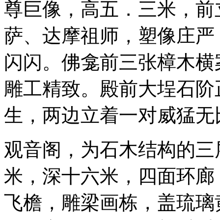
尊巨像，高五．三米，前
萨、达摩祖师，塑像庄严
闪闪。佛龛前三张樟木横
雕工精致。殿前大埕石阶
生，两边立着一对威猛无
观音阁，为石木结构的三
米，深十六米，四面环廊
飞檐，雕梁画栋，盖琉璃