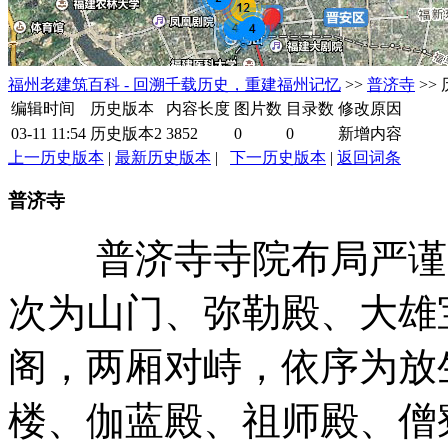
福州老建筑百科 - 回溯千载历史，重建福州记忆
>>
普济寺
>>
编辑时间
历史版本
内容长度
图片数
目录数
修改原因
03-11 11:54
历史版本2
3852
0
0
新增内容
上一历史版本
|
最新历史版本
|
下一历史版本
|
返回词条
普济寺
普济寺寺院布局严谨、
次为山门、弥勒殿、大雄
阁，两厢对峙，依序为放
楼、伽蓝殿、祖师殿、僧