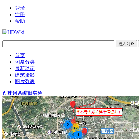
登录
注册
帮助
首页
词条分类
最新动态
建筑摄影
图片列表
创建词条
编辑实验