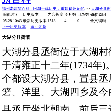
福州老建筑百科 - 回溯千载历史，重建福州记忆
>>
大湖分县衙
编辑时间
历史版本
内容长度
图片数
目录数
修改原因
05-28 10:43
最新历史版本
1518
4
0
全文编辑
上一历史版本
|
返回词条
大湖分县衙署
大湖分县丞衙位于大湖村
于清雍正十二年(1734
个都设大湖分县，置县丞
箬、洋里、大湖四乡及今
县丞厅坐北朝南，前后三进