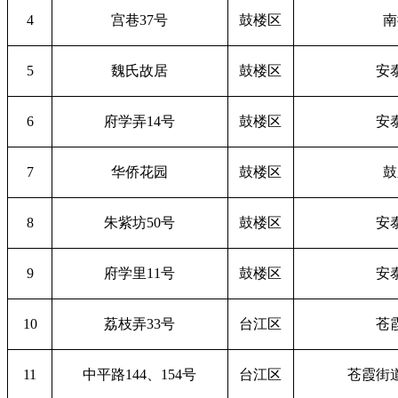
4
宫巷37号
鼓楼区
南
5
魏氏故居
鼓楼区
安
6
府学弄14号
鼓楼区
安
7
华侨花园
鼓楼区
鼓
8
朱紫坊50号
鼓楼区
安
9
府学里11号
鼓楼区
安
10
荔枝弄33号
台江区
苍
11
中平路144、154号
台江区
苍霞街道