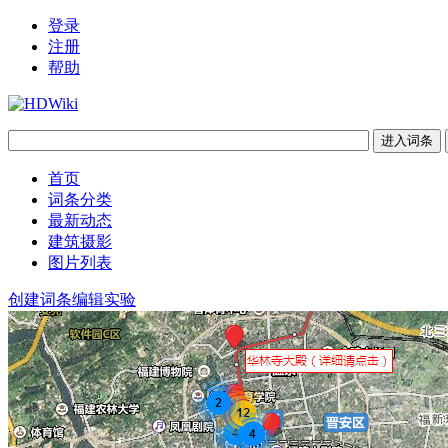
登录
注册
帮助
首页
词条分类
最新动态
建筑摄影
图片列表
创建词条
编辑实验