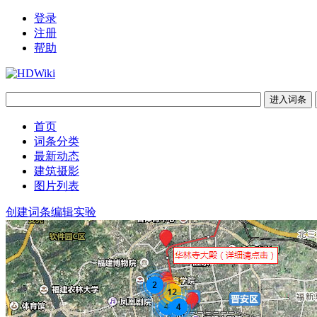
登录
注册
帮助
首页
词条分类
最新动态
建筑摄影
图片列表
创建词条
编辑实验