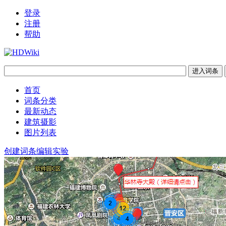
登录
注册
帮助
首页
词条分类
最新动态
建筑摄影
图片列表
创建词条
编辑实验