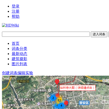
登录
注册
帮助
首页
词条分类
最新动态
建筑摄影
图片列表
创建词条
编辑实验