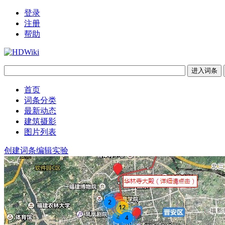
登录
注册
帮助
首页
词条分类
最新动态
建筑摄影
图片列表
创建词条
编辑实验