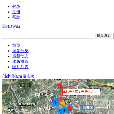
登录
注册
帮助
首页
词条分类
最新动态
建筑摄影
图片列表
创建词条
编辑实验