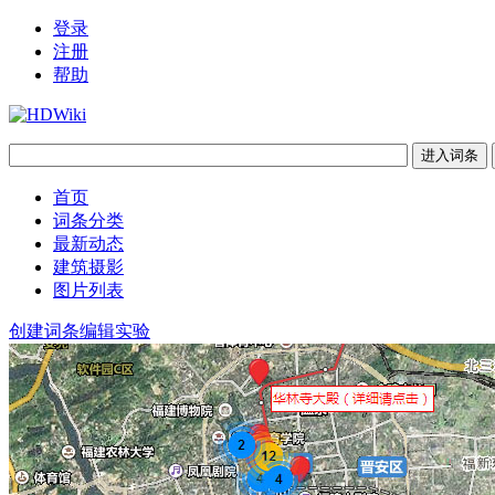
登录
注册
帮助
首页
词条分类
最新动态
建筑摄影
图片列表
创建词条
编辑实验