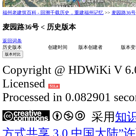
福州老建筑百科 - 回溯千载历史，重建福州记忆
>>
麦园路36号
麦园路36号
< 历史版本
返回词条
历史版本
创建时间
版本创建者
版本变
Copyright @ HDWiKi V 6.0
Licensed
51La
Processed in 0.082901 secon
采用
知
方式共享 3.0 中国大陆”