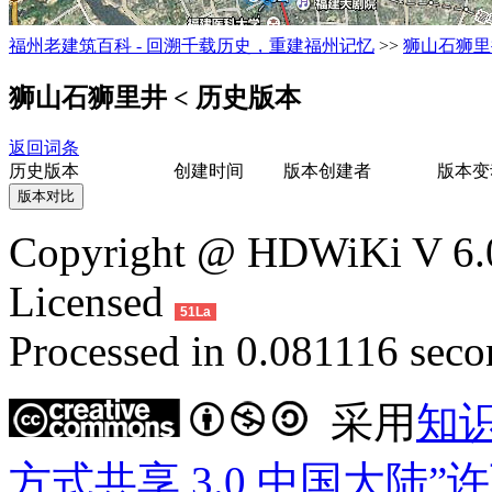
福州老建筑百科 - 回溯千载历史，重建福州记忆
>>
狮山石狮里
狮山石狮里井
< 历史版本
返回词条
历史版本
创建时间
版本创建者
版本变
Copyright @ HDWiKi V 6.0
Licensed
51La
Processed in 0.081116 secon
采用
知
方式共享 3.0 中国大陆”