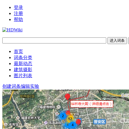
登录
注册
帮助
首页
词条分类
最新动态
建筑摄影
图片列表
创建词条
编辑实验