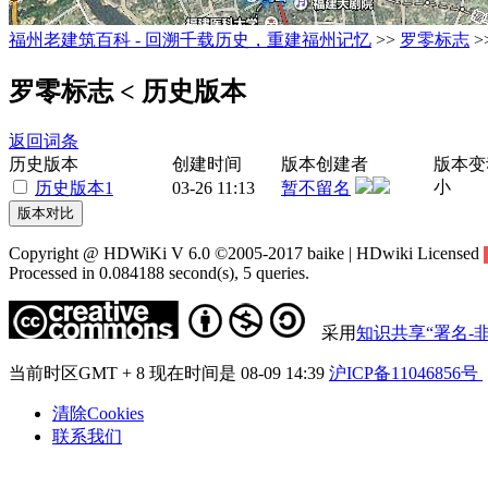
福州老建筑百科 - 回溯千载历史，重建福州记忆
>>
罗零标志
>
罗零标志
< 历史版本
返回词条
历史版本
创建时间
版本创建者
版本变
小
历史版本1
03-26 11:13
暂不留名
Copyright @ HDWiKi V 6.0 ©2005-2017 baike | HDwiki Licensed
Processed in 0.084188 second(s), 5 queries.
采用
知识共享“署名-非
当前时区GMT + 8 现在时间是 08-09 14:39
沪ICP备11046856号
清除Cookies
联系我们