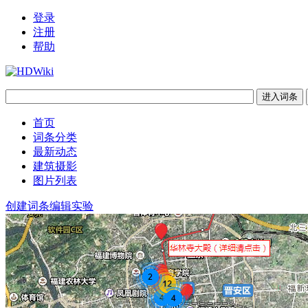
登录
注册
帮助
首页
词条分类
最新动态
建筑摄影
图片列表
创建词条
编辑实验