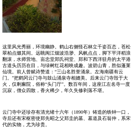
这里风光秀丽，环境幽静。鹤山右侧怪石林立千姿百态，苍松
翠柏点缀其间。远眺闽江烟波浩渺、风帆点点，脚下平洋稻浪
翻滚，水师营地、亩忠堂郑氏祠堂、郑和下西洋驻舟的太平港
古道头历历在目，与绿树红花相映成趣。波碧山青，胜似蓬莱
仙境。前人曾赋诗赞道：“三山名胜誉涌泉。左海南疆有云
门。”把鹤冈云门寺与鼓山涌泉寺相媲美。后来云门寺毁于大
火，仅剩廨院，俗称“头门厅”。数百年间，这座江左名寺一度
沉寂，僧众四散，香火稀少，年久失修剥落不堪。
FZCUO.COM
云门寺中还珍存有清光绪十六年（1890年）铸造的铁钟一口，
寺后还有宋枢密使郑先昭之父郑圭的墓、墓道及石翁仲，系宋
代的实物，尤为珍贵。