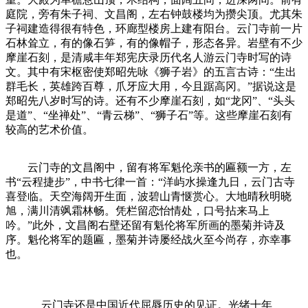
庭院，旁有朱子祠、文昌阁，左右钟鼓楼均为攒尖顶。尤其朱
子祠建造得很有特色，环廊型楼房上建有阳台。云门寺前一片
石林耸立，有的像石笋，有的像帽子，形态各异。岩壁有不少
摩崖石刻，是清咸丰年郑宪庆录历代名人游云门寺时写的诗
文。其中有宋枢密使郑昭先咏《狮子岩》的五言古诗：“生出
群毛长，英雄跨百尊，爪牙应大用，今且踞高冈。”据说这是
郑昭先八岁时写的诗。还有不少摩崖石刻，如“龙冈”、“头头
是道”、“坐禅处”、“青云梯”、“狮子石”等。这些摩崖石刻有
较高的艺术价值。
云门寺的文昌阁中，留有将军魁伦亲书的匾额一方，左
书“云程捷步”，中书七律一首：“洋屿水操逢九日，云门古寺
喜登临。天空海阔开生面，波碧山青惬赏心。大地晴秋明晓
旭，满川清飒霜林畅。凭栏留恋怡情处，口号拈来马上
吟。”此外，文昌阁右壁还留有魁伦将军所画的墨菊并诗及
序。魁伦将军的题匾，墨菊并诗屡经战火至今尚存，亦幸事
也。
福州老建筑百科网
云门寺还是中国近代屈辱历史的见证。光绪十年