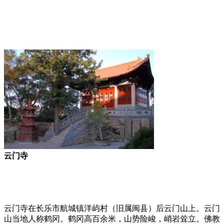
福老建州筑
云门寺
云门寺在长乐市航城镇洋屿村（旧属闽县）后云门山上。云门
山当地人称鹤冈。鹤冈高百余米，山势险峻，峭岩耸立。佛教