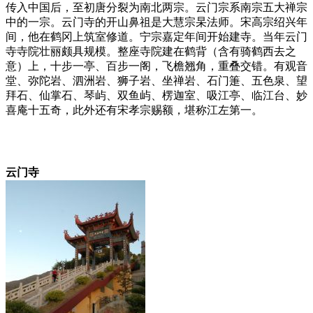
传入中国后，至初唐分裂为南北两宗。云门宗系南宗五大禅宗
中的一宗。云门寺的开山鼻祖是大慧宗杲法师。宋高宗绍兴年
间，他在鹤冈上筑室修道。宁宗嘉定年间开始建寺。当年云门
寺寺院壮丽颇具规模。整座寺院建在鹤背（含有骑鹤西去之
意）上，十步一亭、百步一阁，飞檐翘角，重叠交错。有观音
堂、弥陀岩、泗洲岩、狮子岩、坐禅岩、石门箑、五色泉、望
拜石、仙掌石、琴屿、双鱼屿、楞迦室、吸江亭、临江台、妙
喜庵十五奇，此外还有宋孝宗赐额，堪称江左第一。
云门寺