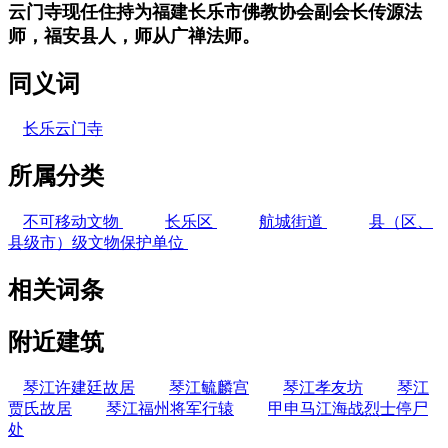
云门寺现任住持为福建长乐市佛教协会副会长传源法
师，福安县人，师从广禅法师
。
FZCUO.COM
同义词
长乐云门寺
所属分类
不可移动文物
长乐区
航城街道
县（区、
县级市）级文物保护单位
相关词条
附近建筑
琴江许建廷故居
琴江毓麟宫
琴江孝友坊
琴江
贾氏故居
琴江福州将军行辕
甲申马江海战烈士停尸
处