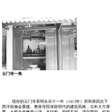
林轶南
云门寺一角
福州老建筑百科（fzcuo.com）
来源：福州老建筑百科（fzcuo.com）
现存的云门寺系明永乐十一年（1413年）郑和第四次下
西洋前施金重建。整座寺院保留明代的建筑风格，古朴大方厚
重。大殿为单檐悬山顶，木结构，面阔五间，进深两间。前有