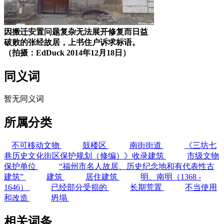
因搬迁安置问题复杂无法展开修复而日益
破败的张经故居，上书住户诉求标语。
（拍摄：EdDuck 2014年12月18日）
同义词
暂无同义词
所属分类
不可移动文物
鼓楼区
南街街道
《三坊七
巷历史文化街区保护规划（修编）》收录建筑
市级文物
保护单位
“福州市名人故居、历史纪念地和有代表性古
建筑”
建筑
居住建筑
明、南明（1368 -
1646）
已经部分受损的
长期荒置
不当使用
和改造
坍塌
相关词条