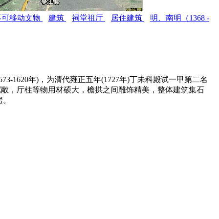
不可移动文物
建筑
祠堂祖厅
居住建筑
明、南明（1368 -
-1620年)，为清代雍正五年(1727年)丁未科殿试一甲第二名
宽敞，厅柱等物用材硕大，檐拱之间雕饰精美，整体建筑集石
房。
福州厝