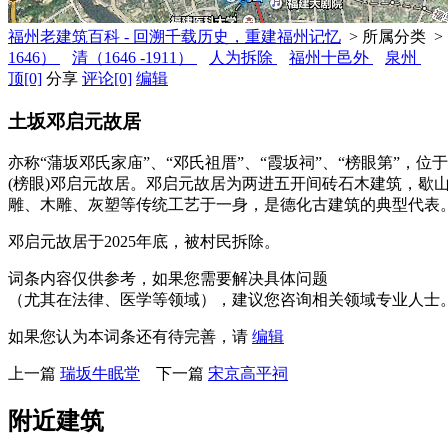
福州老建筑百科 - 回溯千载历史，重建福州记忆
> 所属分类 >
1646）
清（1646 -1911）
人为拆除
福州十邑外
泉州
顶
[0]
分享
评论
[0]
编辑
土坂邓启元故居
亦称“蒲坂邓氏家庙”、“邓氏祖厝”、“霞坂祠”、“榜眼第”，位于
(榜眼)邓启元故居。邓启元故居为两进五开间砖石木建筑，
雕、木雕、灰塑等传统工艺于一身，是德化古建筑的典型代表
邓启元故居于2025年底，被村民拆除。
词条内容仅供参考，如果您需要解决具体问题
（尤其在法律、医学等领域），建议您咨询相关领域专业人士
如果您认为本词条还有待完善，请
编辑
上一篇
瑞坂牛眠堂
下一篇
宋京高平祠
附近建筑