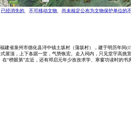
已经消失的
不可移动文物
尚未核定公布为文物保护单位的
福建省泉州市德化县浔中镇土坂村（蒲坂村），建于明历年间(1573
歇山式屋顶，上下各踞一堂，气势恢宏。走入祠内，只见堂宇高挑
。在“榜眼第”左近，还有邓启元年少孜孜求学、寒窗功读时的书
。