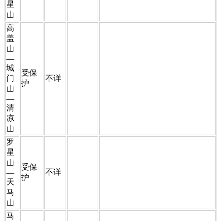
星
山
​高
盖
山
—
城
受保
门
​不详
护​
山
—
清
凉
山
​罗
星
山
​受保
​不详
—
护
天
马
山
​马