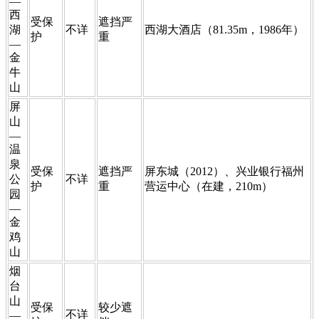
—
西
​受保
​​遮挡严
湖
​不详
​西湖大酒店（81.35m，1986年）
护
重
—
金
牛
山
​屏
山
—
温
泉
​受保
​遮挡严
屏东城（2012）、​兴业银行福州
公
​不详
护
重
营运中心（在建，210m）
园
—
金
鸡
山
​烟
台
山
​受保
​较少遮
​不详
—