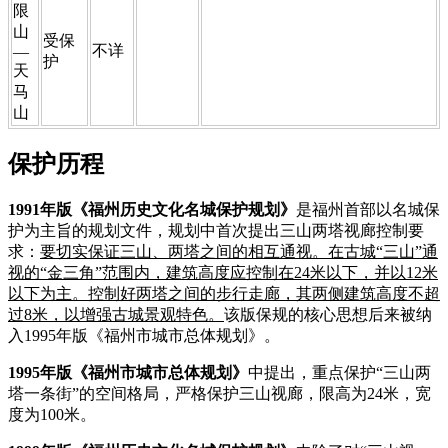
限
山
​受保
​不详
—
护
天
马
山
保护历程
1991年版《福州历史文化名城保护规划》
是福州首部以名城保
护为主旨的规划文件，规划中首次提出三山两塔视廊控制要
求：
要切实保证三山、两塔之间的相互通视。在古城“三山”通
视的“金三角”范围内，建筑高度应控制在24米以下，并以12米
以下为主。控制好两塔之间的步行走廊，其两侧建筑高度不超
过8米，以增强古城景观特色。
该版保规的核心思想后来被纳
入1995年版《福州市城市总体规划》。
1995年版《福州市城市总体规划》
中提出，重点保护“三山两
塔一条街”的空间格局，严格保护三山视廊，限高为24米，宽
度为100米。