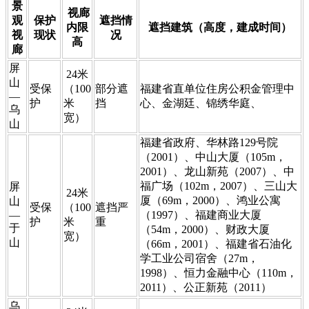
​景
视廊
观
​保护
​遮挡情
内限
遮挡建筑（高度，建成时间）​
视
现状
况
高
廊
​屏
24米
山
​受保
（100
​部分遮
​福建省直单位住房公积金管理中
—
护
米
挡
心、金湖廷、锦绣华庭、
乌
宽）
山
​福建省政府、华林路129号院
（2001）、中山大厦（105m，
2001）、龙山新苑（2007）、中
福广场（102m，2007）、三山大
​屏
24米
厦（69m，2000）、鸿业公寓
山
​受保
（100
​遮挡严
—
（1997）、福建商业大厦
护
米
重
于
（54m，2000）、财政大厦
宽）
山
（66m，2001）、福建省石油化
学工业公司宿舍（27m，
1998）、恒力金融中心（110m，
2011）、公正新苑（2011）
​乌