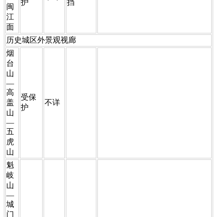
护
挡
闽
江
面
​​​​​历史城区外景观视廊
​烟
台
山
—
高
​受保
盖
​不详
护
山
—
五
虎
山
​魁
岐
山
—
城
门