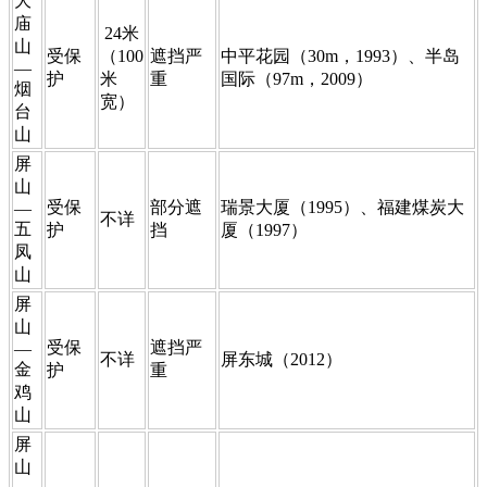
​大
庙
24米
山
​受保
（100
​​遮挡严
​中平花园（30m，1993）、半岛
—
护
米
重
国际（97m，2009）
烟
宽）
台
山
​屏
山
​受保
​​部分遮
​瑞景大厦（1995）、福建煤炭大
—
​不详
五
护
挡
厦（1997）
凤
山
​屏
山
​受保
​遮挡严
—
​不详
​屏东城（2012）
金
护
重
鸡
山
​屏
山