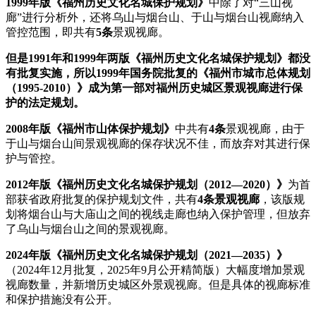
1999年版《福州历史文化名城保护规划》
中除了对“三山视
廊”进行分析外，还将乌山与烟台山、于山与烟台山视廊纳入
管控范围，即共有
5条
景观视廊。
但是1991年和1999年两版《福州历史文化名城保护规划》都没
有批复实施，所以1999年国务院批复的《福州市城市总体规划
（1995-2010）》成为第一部对福州历史城区景观视廊进行保
护的法定规划。
2008年版《福州市山体保护规划》
中共有
4条
景观视廊，由于
于山与烟台山间景观视廊的保存状况不佳，而放弃对其进行保
护与管控。
2012年版《福州历史文化名城保护规划（2012—2020）》
为首
部获省政府批复的保护规划文件，共有
4条景观视廊
，该版规
划将烟台山与大庙山之间的视线走廊也纳入保护管理，但放弃
了乌山与烟台山之间的景观视廊。
2024年版《福州历史文化名城保护规划（2021—2035）》
（2024年12月批复，2025年9月公开精简版）大幅度增加景观
视廊数量，并新增历史城区外景观视廊。但是具体的视廊标准
和保护措施没有公开。