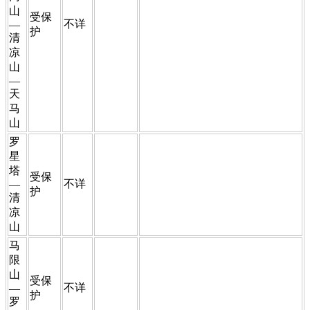
山
​受保
​不详
—
护
清
凉
山
—
天
马
山
​罗
星
塔
​受保
​不详
—
护
清
凉
山
​马
限
山
​受保
​不详
—
护
罗