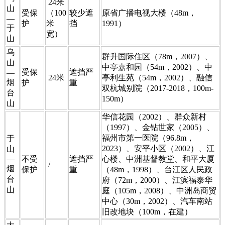
24米
山
​受保
（100
较少遮
​原省广播电视大楼（48m，
—
护
米
挡
1991）
于
宽）
山
​乌
​群升国际住区（78m，2007）、
山
中亭嘉和园（54m，2002）、中
​受保
​遮挡严
—
24米
亭利生苑（54m，2002）、融信
烟
护
重
双杭城别院（2017-2018，100m-
台
150m）
山
​华信花园（2002）、群众新村
（1997）、金钻世家（2005）、
福州市第一医院（96.8m，
​于
2023）、安平小区（2002）、江
山
—
​不受
​遮挡严
心楼、中洲基督教堂、和平大厦
/
烟
保护
重
（48m，1998）、台江区人民政
台
府（72m，2000）、江滨福泰华
山
庭（105m，2008）、中洲岛商贸
中心（30m，2002）、汽车南站
旧改地块（100m，在建）