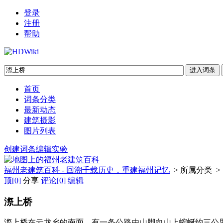
登录
注册
帮助
首页
词条分类
最新动态
建筑摄影
图片列表
创建词条
编辑实验
福州老建筑百科 - 回溯千载历史，重建福州记忆
> 所属分类 >
顶
[0]
分享
评论
[0]
编辑
漈上桥
漈上桥在云龙乡的南面，有一条公路由山脚向山上蜿蜒约三公里