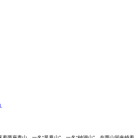
物
两座青山，一名“凤凰山”，一名“钟湖山”，在两山间夹峙着