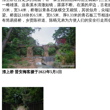
一雌雄溪。这条溪水清澈如镜，潺潺不断。在溪的岸边，古老
35米，宽3.4米，桥墩以青条石纵横交叉砌筑，其状似舟，尖
梁。桥面以18块长6.5米、宽0.5米、厚0.33米的青石
有简易搭桥，乡贤陈祥道、陈旸兄弟为方便人们的安全行走而
漈上桥 晋安梅客摄于2022年5月1日