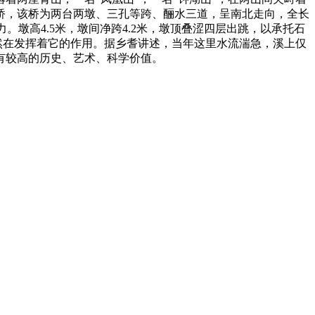
桥，该桥为两台两墩、三孔等跨、酾水三道，呈南北走向，全长
。墩高4.5米，墩间净跨4.2米，墩顶叠涩四层出跳，以承托石
今仍然在发挥着它的作用。据乡耆讲述，当年这里水流湍急，溪上仅
有较高的历史、艺术、科学价值。