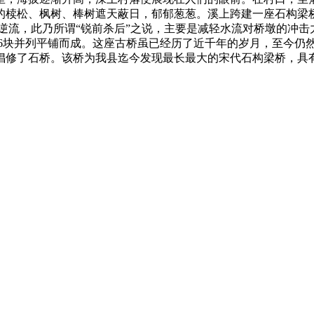
的椟松、枫树、棒树遮天蔽日，郁郁葱葱。溪上跨建一座石构梁
端逆流，此乃所谓“锐前杀后”之说，主要是减轻水流对桥墩的冲击力
板三节相连6块并列平铺而成。这座古桥虽已经历了近千年的岁月，至
倡修了石桥。该桥为我县迄今发现最长最大的宋代石构梁桥，具