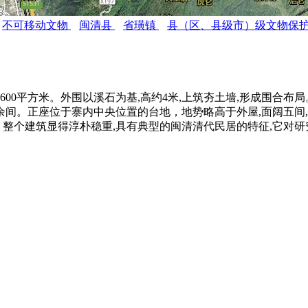
不可移动文物
闽清县
省璜镇
县（区、县级市）级文物保
00平方米。外围以溪石为基,高约4米,上筑夯土墙,形成围合布
间。正座位于寨内中央位置的台地，地势略高于外屋,面阔五间,
固。整个建筑显得淳朴稳重,具有典型的闽清清代民居的特征,它