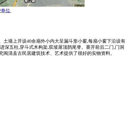
护单位
局。土墙上开设40余扇外小内大呈漏斗形小窗,每扇小窗下沿设有
进深五柱,穿斗式木构架,双坡屋顶鹊尾脊。寨开前后二门,门洞
对研究闽清县古民居建筑技术、艺术提供了很好的实物资料。
福州