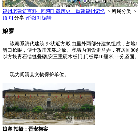
福州老建筑百科 - 回溯千载历史，重建福州记忆
> 所属分类 >
顶
[0]
分享
评论
[0]
编辑
娘寨
该寨系清代建筑,外状近方形,由里外两部分建筑组成，占地16
斜口枪眼，便于攻击来犯之敌。寨墙内侧设走马弄，有房间80余
以方块青石错缝叠砌,安三重硬木板门,门板厚10厘米,十分坚
老建筑百科网
现为闽清县文物保护单位。
娘寨 拍摄：晋安梅客