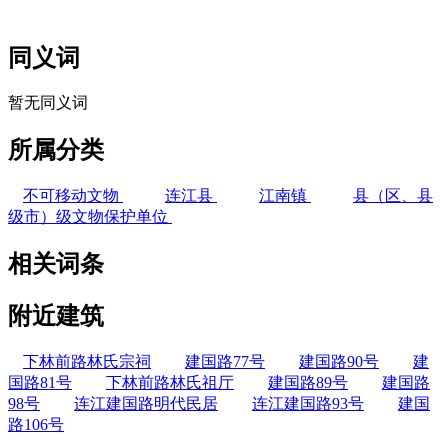
福老建州筑
同义词
暂无同义词
所属分类
不可移动文物
连江县
江南镇
县（区、县
级市）级文物保护单位
相关词条
附近建筑
下林前路林氏宗祠
建国路77号
建国路90号
建
国路81号
下林前路林氏祖厅
建国路89号
建国路
98号
连江建国路明代民居
连江建国路93号
建国
路106号