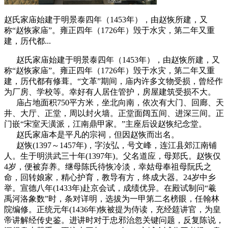
赵氏家庙始建于明景泰四年（1453年），由赵恢所建，又
称“赵恢家庙”。雍正四年（1726年）毁于水灾，第二年又重
建，历代都...
赵氏家庙始建于明景泰四年（1453年），由赵恢所建，又
称“赵恢家庙”。雍正四年（1726年）毁于水灾，第二年又重
建，历代都有修葺。“文革”期间，庙内许多文物受损，曾经作
为厂房、学校等。幸好有人居住管护，房屋建筑受损不大。
庙占地面积750平方米，坐北向南，依次有大门、回廊、天
井、大厅、正堂，周以封火墙。正堂面阔五间、进深三间。正
门嵌“宋室天潢派，江南鼎甲家。”主座后设赵恢纪念堂。
赵氏家庙本是平凡的宗祠，但因赵恢而出名。
赵恢(1397～1457年)，字汝弘，号文峰，连江县郊江南铺
人。生于明洪武三十年(1397年)。父名道应，母郑氏。赵恢仅
4岁，便被弃养。继母陈氏待恢冷淡，幸姑母奉祖母阮氏之
命，回转娘家，精心护育，教导有方，终成大器。24岁中乡
举。宣德八年(1433年)赴京会试，成绩优异。在殿试制问“羲
禹河洛象数”时，条对详明，选拔为一甲第二名榜眼，任翰林
院编修。正统元年(1436年)恢被提为侍读，充经筵讲官，为皇
帝讲解经传史鉴。进讲时对于忠邪治忽关键问题，反复陈说，