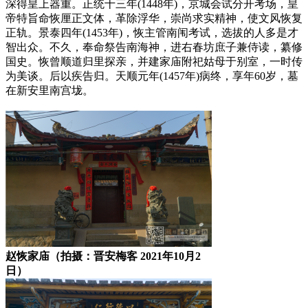
深得皇上器重。正统十三年(1448年)，京城会试分开考场，皇
帝特旨命恢厘正文体，革除浮华，崇尚求实精神，使文风恢复
正轨。景泰四年(1453年)，恢主管南闱考试，选拔的人多是才
智出众。不久，奉命祭告南海神，进右春坊庶子兼侍读，纂修
国史。恢曾顺道归里探亲，并建家庙附祀姑母于别室，一时传
为美谈。后以疾告归。天顺元年(1457年)病终，享年60岁，墓
在新安里南宫垅。
赵恢家庙（拍摄：晋安梅客 2021年10月2
日）