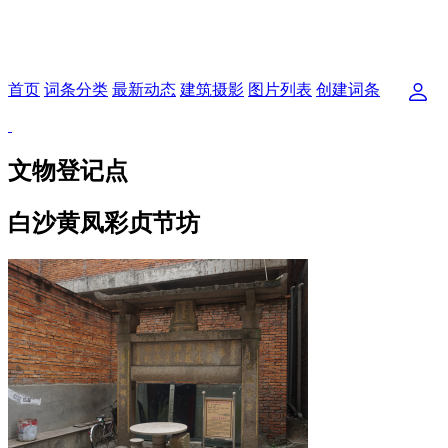
首页
词条分类
最新动态
建筑摄影
图片列表
创建词条
文物登记点
白沙黄凤彩贞节坊