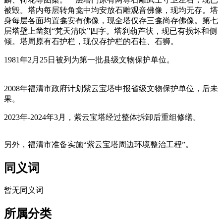
被毁。塔内每层转角龛中均安放石雕观音佛像，现均无存。塔
身每层各面均置龛安有佛像，现全塔仅存三龛尚存佛像。第七
层塔壁上凿刻“梵天清吹”四字。塔刹葫芦状，现已有损坏和侧
倾。塔周原有石护栏，现仅存护栏的石柱、石狮。
1981年2月25日被列为第一批县级文物保护单位。
福州厝
2008年福清市政府计划紫云宝塔申报省级文物保护单位，后未
果。
2023年-2024年3月，紫云宝塔经过整体拆卸后重组修缮。
FZCUO.COM
另外，福清市准备实施“紫云宝塔周边环境整治工程”。
同义词
暂无同义词
所属分类