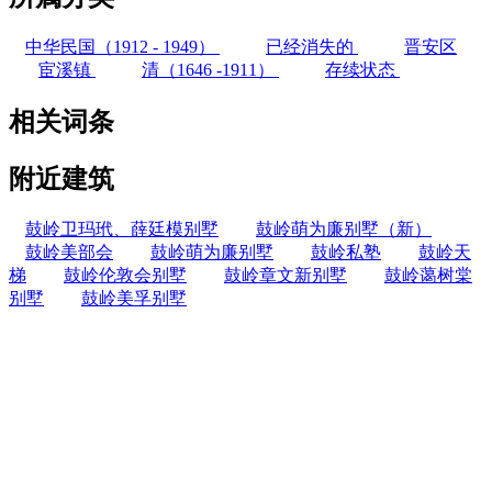
中华民国（1912 - 1949）
已经消失的
晋安区
宦溪镇
清（1646 -1911）
存续状态
相关词条
附近建筑
鼓岭卫玛玳、薛廷模别墅
鼓岭萌为廉别墅（新）
鼓岭美部会
鼓岭萌为廉别墅
鼓岭私塾
鼓岭天
梯
鼓岭伦敦会别墅
鼓岭章文新别墅
鼓岭蔼树棠
别墅
鼓岭美孚别墅