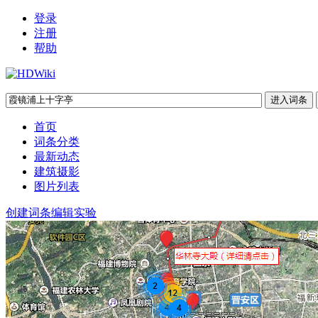
登录
注册
帮助
首页
词条分类
最新动态
建筑摄影
图片列表
创建词条
编辑实验