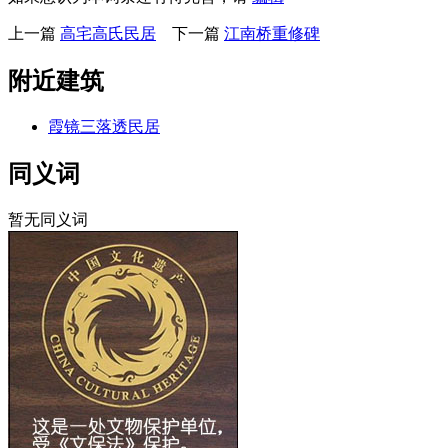
上一篇
高宅高氏民居
下一篇
江南桥重修碑
附近建筑
霞镜三落透民居
同义词
暂无同义词