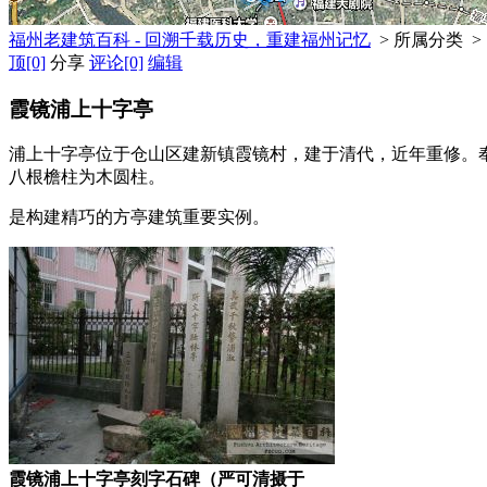
福州老建筑百科 - 回溯千载历史，重建福州记忆
> 所属分类 >
顶
[0]
分享
评论
[0]
编辑
霞镜浦上十字亭
浦上十字亭位于仓山区建新镇霞镜村，建于清代，近年重修。奉
八根檐柱为木圆柱。
是构建精巧的方亭建筑重要实例。
霞镜浦上十字亭刻字石碑（严可清摄于