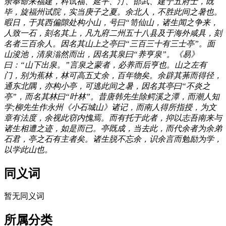
余奉命来福建，科试福、延平、汀、邵武、建宁五府士，既
毕，旋福州试院，实当庚子之夏。余北人，不胜此间之暑也。
暇日，于其西偏隙处构小山，号曰“笥仙山，诸生闻之争来，
人致一石，刻名其上，凡九府二州五十八县及于海外咸具，刻
名者三百余人。因名其山上之亭曰“三百三十有三士亭”。面
山浚池，清泉滃然而出，因名其泉曰“养亨泉”。《易》
曰：“山下出泉。”言泉之蒙者，必养而后亨也。山之左有
门，别为蕉林，林可高五丈余，百年物矣。余辟其茀而得径，
通东北隅，亦构小亭，可逃此间之暑，因名其亭曰“不炎之
亭”，而名其林曰“叶林”。昔唐韩先生除鳄溪之潭，而潮人知
学;柳先生作永州《小石城山》诸记，而南人得所指授，为文
章有法度，余视此窃内愧焉。而有托于此者，抑以志吾南来与
诸生相遭之迹，如是而已。亭既成，当去此，而代余者为余弟
石君，亭之石有主者矣。诸生脱不忘余，识余言而勉励为学，
以学此山也。
福老建州筑
同义词
暂无同义词
所属分类