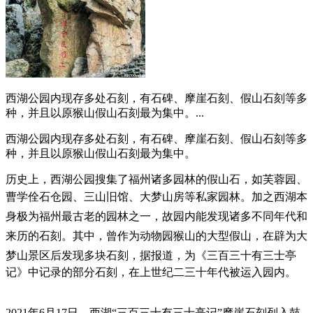
西湖公园内现存多处石刻，有石碑、摩崖石刻、假山石刻等多
种，并且以原猴山假山石刻最为集中。...
西湖公园内现存多处石刻，有石碑、摩崖石刻、假山石刻等多
种，并且以原猴山假山石刻最为集中。
福州老建筑百科网
历史上，西湖公园搜集了福州诸多园林的假山石，如芙蓉园、
曹学佺石仓园、三山旧馆、大梦山房等私家园林。加之西湖本
身极为福州最古老的园林之一，故园内能发现诸多不同年代和
来历的石刻。其中，曾作为动物园猴山的大型假山，在辟为大
梦山景区后发现多块石刻，据报道，为
《三百三十有三士亭
记》中记录的部分石刻，在上世纪二三十年代被运入园内。
林轶南
2021年6月17日，
西湖“三百三十有三士亭记”摩崖石刻列入鼓