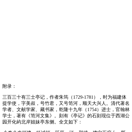
福州厝
福州厝
福老建州筑
附录：
三百三十有三士亭记，作者朱筠（1729-1781），时为福建体
提学使，
字美叔，号竹君，又号笥河，顺天大兴人。清代著名
学者、文献学家、藏书家，乾隆十九年（1754）进士，官翰林
学士，著有《笥河文集》。刻有《亭记》的石刻现位于西湖公
园开化屿北岸姐妹亭东侧。全文如下：